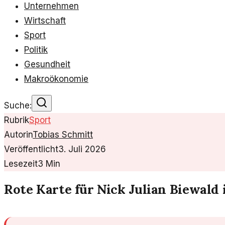
Unternehmen
Wirtschaft
Sport
Politik
Gesundheit
Makroökonomie
Suche:
Rubrik
Sport
Autorin
Tobias Schmitt
Veröffentlicht
3. Juli 2026
Lesezeit
3
Min
Rote Karte für Nick Julian Biewald 