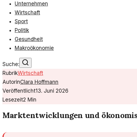
Unternehmen
Wirtschaft
Sport
Politik
Gesundheit
Makroökonomie
Suche:
Rubrik
Wirtschaft
Autorin
Clara Hoffmann
Veröffentlicht
13. Juni 2026
Lesezeit
2
Min
Marktentwicklungen und ökonomisc