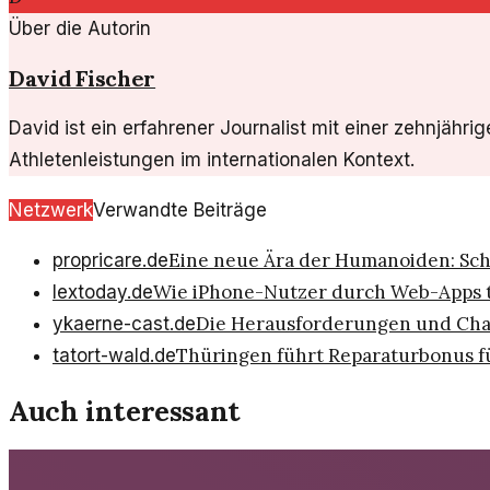
Über die Autorin
David Fischer
David ist ein erfahrener Journalist mit einer zehnjähri
Athletenleistungen im internationalen Kontext.
Netzwerk
Verwandte Beiträge
Eine neue Ära der Humanoiden: Sch
propricare.de
Wie iPhone-Nutzer durch Web-Apps 
lextoday.de
Die Herausforderungen und Cha
ykaerne-cast.de
Thüringen führt Reparaturbonus f
tatort-wald.de
Auch interessant