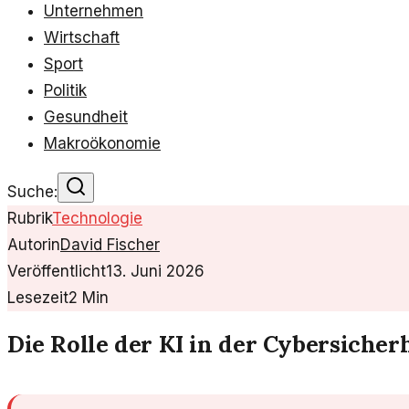
Unternehmen
Wirtschaft
Sport
Politik
Gesundheit
Makroökonomie
Suche:
Rubrik
Technologie
Autorin
David Fischer
Veröffentlicht
13. Juni 2026
Lesezeit
2
Min
Die Rolle der KI in der Cybersicherh