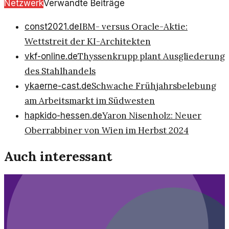
Netzwerk
Verwandte Beiträge
IBM- versus Oracle-Aktie:
const2021.de
Wettstreit der KI-Architekten
Thyssenkrupp plant Ausgliederung
vkf-online.de
des Stahlhandels
Schwache Frühjahrsbelebung
ykaerne-cast.de
am Arbeitsmarkt im Südwesten
Yaron Nisenholz: Neuer
hapkido-hessen.de
Oberrabbiner von Wien im Herbst 2024
Auch interessant