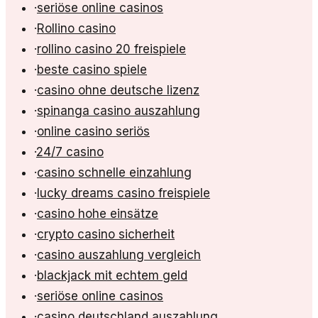
·
seriöse online casinos
·
Rollino casino
·
rollino casino 20 freispiele
·
beste casino spiele
·
casino ohne deutsche lizenz
·
spinanga casino auszahlung
·
online casino seriös
·
24/7 casino
·
casino schnelle einzahlung
·
lucky dreams casino freispiele
·
casino hohe einsätze
·
crypto casino sicherheit
·
casino auszahlung vergleich
·
blackjack mit echtem geld
·
seriöse online casinos
·
casino deutschland auszahlung