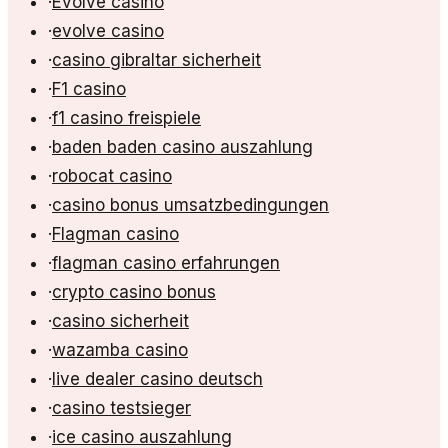
·
Evolve casino
·
evolve casino
·
casino gibraltar sicherheit
·
F1 casino
·
f1 casino freispiele
·
baden baden casino auszahlung
·
robocat casino
·
casino bonus umsatzbedingungen
·
Flagman casino
·
flagman casino erfahrungen
·
crypto casino bonus
·
casino sicherheit
·
wazamba casino
·
live dealer casino deutsch
·
casino testsieger
·
ice casino auszahlung